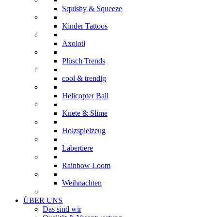
Squishy & Squeeze
Kinder Tattoos
Axolotl
Plüsch Trends
cool & trendig
Helicopter Ball
Knete & Slime
Holzspielzeug
Labertiere
Rainbow Loom
Weihnachten
ÜBER UNS
Das sind wir