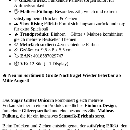
✨
Glitzer-Effekt:
Funkelnde Partikel sorgen sofort für
Aufmerksamkeit
🖐️
Maltose-Füllung:
Besonders zäh, weich und extrem
satisfying beim Drücken & Ziehen
🐢
Slow Rising Effekt:
Formt sich langsam zurück und sorgt
für extra Spielspaß
🔥
Trendprodukt:
Einhorn + Glitter + Maltose kombiniert
gleich mehrere Bestseller-Themen
🎨
Mehrfach sortiert:
4-verschiedene Farben
📏
Größe:
ca. 9,5 × 8 x 5,5 cm
🏷️
EAN:
4018587029747
📦
VE:
12 Stk. (= 1 Display)
🔥 Neu im Sortiment!
Große Nachfrage! Wieder lieferbar ab
Mitte August!
Das
Sugar Glitter Unicorn
kombiniert gleich mehrere
Verkaufstreiber in einem Produkt: niedliches
Einhorn-Design
,
funkelnde
Glitzerpartikel
und eine besonders zähe
Maltose-
Füllung
, die für ein intensives
Sensorik-Erlebnis
sorgt.
Beim Drücken und Ziehen entsteht genau der
satisfying Effekt
, den