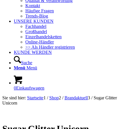
Qualität & Verantwortung
Kontakt
Häufige Fragen
Trends-Blog
UNSERE KUNDEN
Fachhandel
Großhandel
Einzelhandelsketten
Online-Händler
>> Als Händler registrieren
KUNDE WERDEN
Suche
Menü
Menü
0
Einkaufswagen
Sie sind hier:
Startseite
1
/
Shop
2
/
Brandaktuell
3
/
Sugar Glitter
Unicorn
In Kürze lieferbar!
NEU!
Sugar Glitter Unicorn