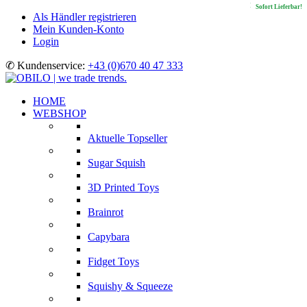
In Kürze lieferbar!
Sofort Lieferbar!
Sofort Lieferbar!
Sofort Lieferbar!
Als Händler registrieren
Mein Kunden-Konto
Login
✆ Kundenservice:
+43 (0)670 40 47 333
HOME
WEBSHOP
Aktuelle Topseller
Sugar Squish
3D Printed Toys
Brainrot
Capybara
Fidget Toys
Squishy & Squeeze