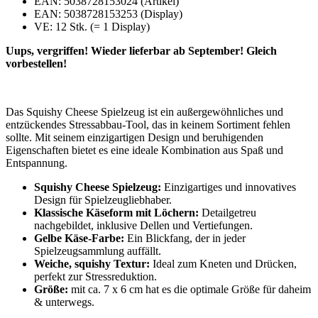
EAN: 5038728153024 (Artikel)
EAN: 5038728153253 (Display)
VE: 12 Stk. (= 1 Display)
Uups, vergriffen! Wieder lieferbar ab September! Gleich
vorbestellen!
Das Squishy Cheese Spielzeug ist ein außergewöhnliches und
entzückendes Stressabbau-Tool, das in keinem Sortiment fehlen
sollte. Mit seinem einzigartigen Design und beruhigenden
Eigenschaften bietet es eine ideale Kombination aus Spaß und
Entspannung.
Squishy Cheese Spielzeug:
Einzigartiges und innovatives
Design für Spielzeugliebhaber.
Klassische Käseform mit Löchern:
Detailgetreu
nachgebildet, inklusive Dellen und Vertiefungen.
Gelbe Käse-Farbe:
Ein Blickfang, der in jeder
Spielzeugsammlung auffällt.
Weiche, squishy Textur:
Ideal zum Kneten und Drücken,
perfekt zur Stressreduktion.
Größe:
mit ca. 7 x 6 cm hat es die optimale Größe für daheim
& unterwegs.