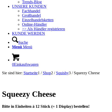
Trends-Blog
UNSERE KUNDEN
Fachhandel
Großhandel
Einzelhandelsketten
Online-Händler
>> Als Händler registrieren
KUNDE WERDEN
Suche
Menü
Menü
0
Einkaufswagen
Sie sind hier:
Startseite
1
/
Shop
2
/
Squishy
3
/
Squeezy Cheese
In Kürze lieferbar!
Squeezy Cheese
Bitte in Einheiten à 12 Stück (= 1 Display) bestellen!