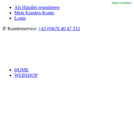
In Kürze lieferbar!
Sofort Lieferbar!
Sofort Lieferbar!
Sofort Lieferbar!
Als Händler registrieren
Mein Kunden-Konto
Login
✆ Kundenservice:
+43 (0)670 40 47 333
HOME
WEBSHOP