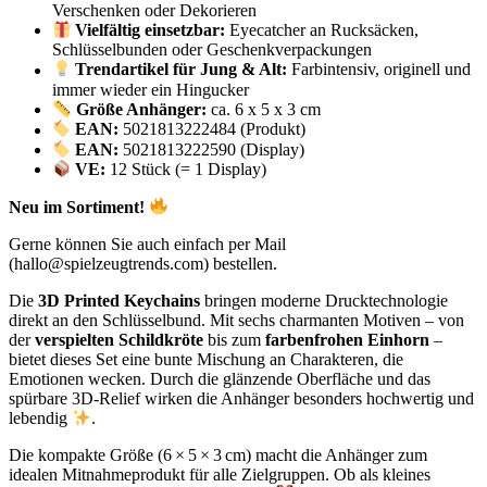
Verschenken oder Dekorieren
Vielfältig einsetzbar:
Eyecatcher an Rucksäcken,
Schlüsselbunden oder Geschenkverpackungen
Trendartikel für Jung & Alt:
Farbintensiv, originell und
immer wieder ein Hingucker
Größe Anhänger:
ca. 6 x 5 x 3 cm
EAN:
5021813222484 (Produkt)
EAN:
5021813222590 (Display)
VE:
12 Stück (= 1 Display)
Neu im Sortiment!
Gerne können Sie auch einfach per Mail
(hallo@spielzeugtrends.com) bestellen.
Die
3D Printed Keychains
bringen moderne Drucktechnologie
direkt an den Schlüsselbund. Mit sechs charmanten Motiven – von
der
verspielten Schildkröte
bis zum
farbenfrohen Einhorn
–
bietet dieses Set eine bunte Mischung an Charakteren, die
Emotionen wecken. Durch die glänzende Oberfläche und das
spürbare 3D-Relief wirken die Anhänger besonders hochwertig und
lebendig
.
Die kompakte Größe (6 × 5 × 3 cm) macht die Anhänger zum
idealen Mitnahmeprodukt für alle Zielgruppen. Ob als kleines