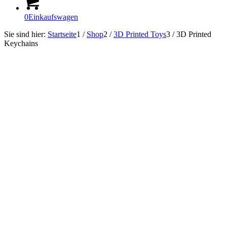
0
Einkaufswagen
Sie sind hier:
Startseite
1
/
Shop
2
/
3D Printed Toys
3
/
3D Printed
Keychains
Sofort Lieferbar!