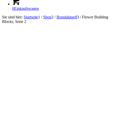
0
Einkaufswagen
Sie sind hier:
Startseite
1
/
Shop
2
/
Brandaktuell
3
/
Flower Building
Blocks, Serie 2
Sofort Lieferbar!