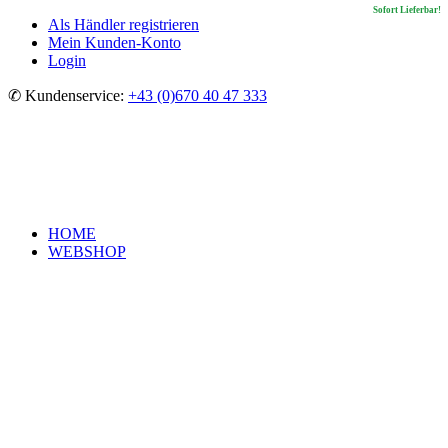
In Kürze lieferbar!
Sofort Lieferbar!
Sofort Lieferbar!
Sofort Lieferbar!
Als Händler registrieren
Mein Kunden-Konto
Login
✆ Kundenservice:
+43 (0)670 40 47 333
HOME
WEBSHOP