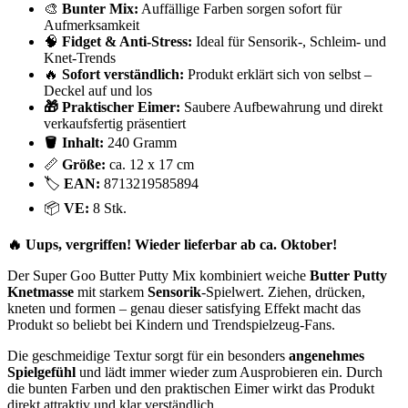
🎨
Bunter Mix:
Auffällige Farben sorgen sofort für
Aufmerksamkeit
🧠
Fidget & Anti-Stress:
Ideal für Sensorik-, Schleim- und
Knet-Trends
🔥
Sofort verständlich:
Produkt erklärt sich von selbst –
Deckel auf und los
🎁 Praktischer Eimer:
Saubere Aufbewahrung und direkt
verkaufsfertig präsentiert
🪣 Inhalt:
240 Gramm
📏
Größe:
ca. 12 x 17 cm
🏷️
EAN:
8713219585894
📦
VE:
8 Stk.
🔥 Uups, vergriffen! Wieder lieferbar ab ca. Oktober!
Der Super Goo Butter Putty Mix kombiniert weiche
Butter Putty
Knetmasse
mit starkem
Sensorik
-Spielwert. Ziehen, drücken,
kneten und formen – genau dieser satisfying Effekt macht das
Produkt so beliebt bei Kindern und Trendspielzeug-Fans.
Die geschmeidige Textur sorgt für ein besonders
angenehmes
Spielgefühl
und lädt immer wieder zum Ausprobieren ein. Durch
die bunten Farben und den praktischen Eimer wirkt das Produkt
direkt attraktiv und klar verständlich.