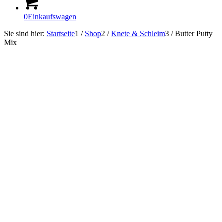
0
Einkaufswagen
Sie sind hier:
Startseite
1
/
Shop
2
/
Knete & Schleim
3
/
Butter Putty
Mix
In Kürze lieferbar!