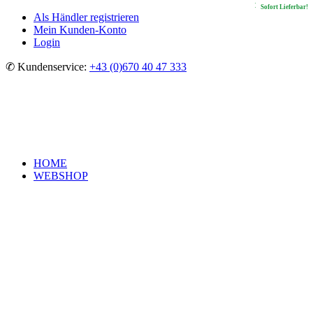
In Kürze lieferbar!
In Kürze lieferbar!
In Kürze lieferbar!
Sofort Lieferbar!
Als Händler registrieren
Mein Kunden-Konto
Login
✆ Kundenservice:
+43 (0)670 40 47 333
HOME
WEBSHOP