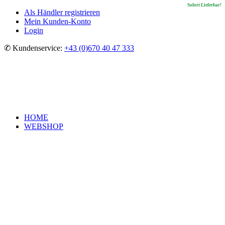
In Kürze lieferbar!
Sofort Lieferbar!
Sofort Lieferbar!
Sofort Lieferbar!
Als Händler registrieren
Mein Kunden-Konto
Login
✆ Kundenservice:
+43 (0)670 40 47 333
HOME
WEBSHOP