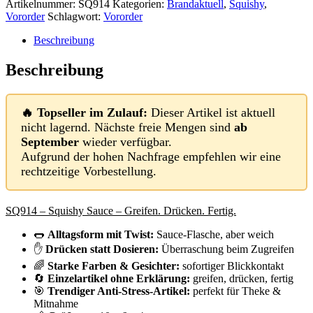
Artikelnummer:
SQ914
Kategorien:
Brandaktuell
,
Squishy
,
Vororder
Schlagwort:
Vororder
Beschreibung
Beschreibung
🔥 Topseller im Zulauf:
Dieser Artikel ist aktuell
nicht lagernd. Nächste freie Mengen sind
ab
September
wieder verfügbar.
Aufgrund der hohen Nachfrage empfehlen wir eine
rechtzeitige Vorbestellung.
SQ914 – Squishy Sauce – Greifen. Drücken. Fertig.
🌭
Alltagsform mit Twist:
Sauce-Flasche, aber weich
✋
Drücken statt Dosieren:
Überraschung beim Zugreifen
🌈
Starke Farben & Gesichter:
sofortiger Blickkontakt
🔄
Einzelartikel ohne Erklärung:
greifen, drücken, fertig
🎯
Trendiger Anti-Stress-Artikel:
perfekt für Theke &
Mitnahme