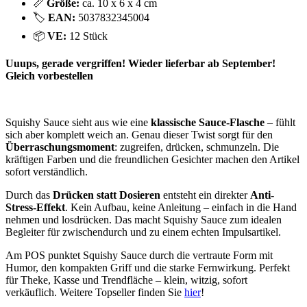
📏
Größe:
ca. 10 x 6 x 4 cm
🏷️
EAN:
5037832345004
📦
VE:
12 Stück
Uuups, gerade vergriffen! Wieder lieferbar ab September!
Gleich vorbestellen
Squishy Sauce sieht aus wie eine
klassische Sauce-Flasche
– fühlt
sich aber komplett weich an. Genau dieser Twist sorgt für den
Überraschungsmoment
: zugreifen, drücken, schmunzeln. Die
kräftigen Farben und die freundlichen Gesichter machen den Artikel
sofort verständlich.
Durch das
Drücken statt Dosieren
entsteht ein direkter
Anti-
Stress-Effekt
. Kein Aufbau, keine Anleitung – einfach in die Hand
nehmen und losdrücken. Das macht Squishy Sauce zum idealen
Begleiter für zwischendurch und zu einem echten Impulsartikel.
Am POS punktet Squishy Sauce durch die vertraute Form mit
Humor, den kompakten Griff und die starke Fernwirkung. Perfekt
für Theke, Kasse und Trendfläche – klein, witzig, sofort
verkäuflich. Weitere Topseller finden Sie
hier
!