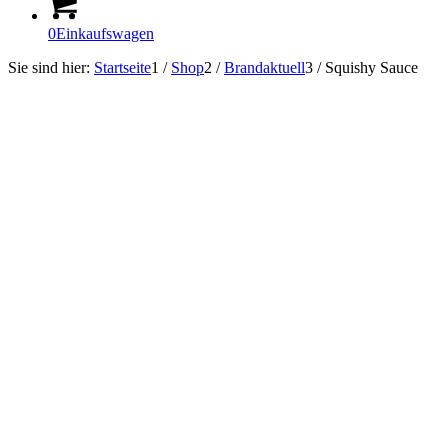
0
Einkaufswagen
Sie sind hier:
Startseite
1
/
Shop
2
/
Brandaktuell
3
/
Squishy Sauce
In Kürze lieferbar!