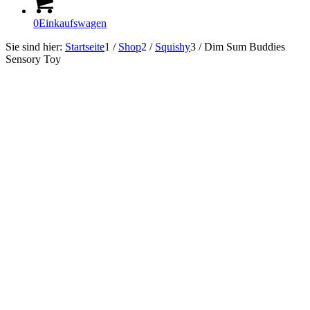
0
Einkaufswagen
Sie sind hier:
Startseite
1
/
Shop
2
/
Squishy
3
/
Dim Sum Buddies
Sensory Toy
In Kürze lieferbar!