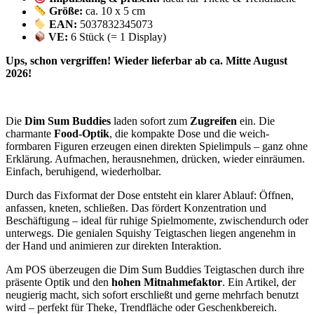
Größe:
ca. 10 x 5 cm
EAN:
5037832345073
VE:
6 Stück (= 1 Display)
Ups, schon vergriffen! Wieder lieferbar ab ca. Mitte August
2026!
Die
Dim Sum Buddies
laden sofort zum
Zugreifen
ein. Die
charmante
Food-Optik
, die kompakte Dose und die weich-
formbaren Figuren erzeugen einen direkten Spielimpuls – ganz ohne
Erklärung. Aufmachen, herausnehmen, drücken, wieder einräumen.
Einfach, beruhigend, wiederholbar.
Durch das Fixformat der Dose entsteht ein klarer Ablauf: Öffnen,
anfassen, kneten, schließen. Das fördert Konzentration und
Beschäftigung – ideal für ruhige Spielmomente, zwischendurch oder
unterwegs. Die genialen Squishy Teigtaschen liegen angenehm in
der Hand und animieren zur direkten Interaktion.
Am POS überzeugen die Dim Sum Buddies Teigtaschen durch ihre
präsente Optik und den
hohen Mitnahmefaktor
. Ein Artikel, der
neugierig macht, sich sofort erschließt und gerne mehrfach benutzt
wird – perfekt für Theke, Trendfläche oder Geschenkbereich.