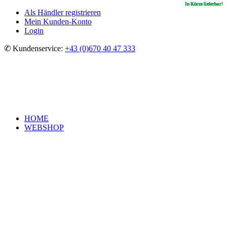
In Kürze lieferbar!
In Kürze lieferbar!
In Kürze lieferbar!
In Kürze lieferbar!
Als Händler registrieren
Mein Kunden-Konto
Login
✆ Kundenservice:
+43 (0)670 40 47 333
HOME
WEBSHOP