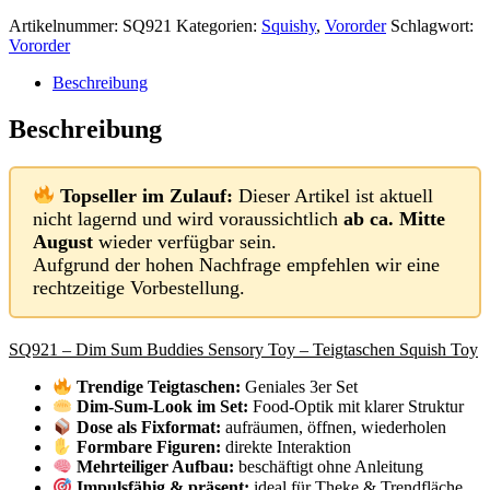
Artikelnummer:
SQ921
Kategorien:
Squishy
,
Vororder
Schlagwort:
Vororder
Beschreibung
Beschreibung
Topseller im Zulauf:
Dieser Artikel ist aktuell
nicht lagernd und wird voraussichtlich
ab ca. Mitte
August
wieder verfügbar sein.
Aufgrund der hohen Nachfrage empfehlen wir eine
rechtzeitige Vorbestellung.
SQ921 – Dim Sum Buddies Sensory Toy – Teigtaschen Squish Toy
Trendige Teigtaschen:
Geniales 3er Set
Dim-Sum-Look im Set:
Food-Optik mit klarer Struktur
Dose als Fixformat:
aufräumen, öffnen, wiederholen
Formbare Figuren:
direkte Interaktion
Mehrteiliger Aufbau:
beschäftigt ohne Anleitung
Impulsfähig & präsent:
ideal für Theke & Trendfläche