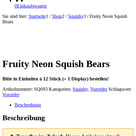
0
Einkaufswagen
Sie sind hier:
Startseite
1
/
Shop
2
/
Squishy
3
/
Fruity Neon Squish
Bears
In Kürze lieferbar!
Fruity Neon Squish Bears
Bitte in Einheiten à 12 Stück (= 1 Display) bestellen!
Artikelnummer:
SQ693
Kategorien:
Squishy
,
Vororder
Schlagwort:
Vororder
Beschreibung
Beschreibung