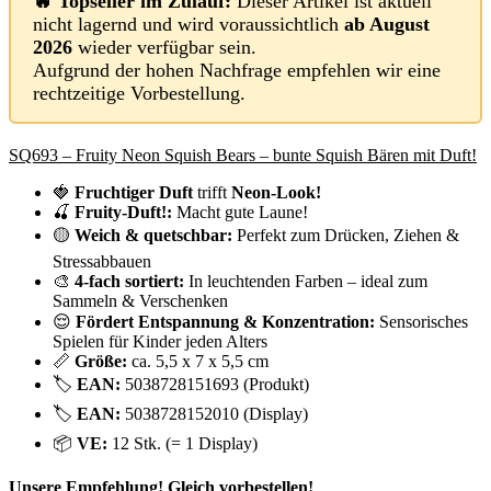
🔥 Topseller im Zulauf:
Dieser Artikel ist aktuell
nicht lagernd und wird voraussichtlich
ab August
2026
wieder verfügbar sein.
Aufgrund der hohen Nachfrage empfehlen wir eine
rechtzeitige Vorbestellung.
SQ693 – Fruity Neon Squish Bears – bunte Squish Bären mit Duft!
🍓
Fruchtiger Duft
trifft
Neon-Look!
🍒
Fruity-Duft!:
Macht gute Laune!
🟡
Weich & quetschbar:
Perfekt zum Drücken, Ziehen &
Stressabbauen
🎨
4-fach sortiert:
In leuchtenden Farben – ideal zum
Sammeln & Verschenken
😌
Fördert Entspannung & Konzentration:
Sensorisches
Spielen für Kinder jeden Alters
📏
Größe:
ca. 5,5 x 7 x 5,5 cm
🏷️
EAN:
5038728151693 (Produkt)
🏷️
EAN:
5038728152010 (Display)
📦
VE:
12 Stk. (= 1 Display)
Unsere Empfehlung! Gleich vorbestellen!