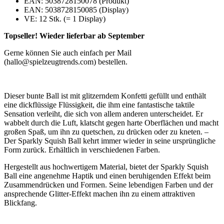
EAN: 5038728150078 (Produkt)
EAN: 5038728150085 (Display)
VE: 12 Stk. (= 1 Display)
Topseller! Wieder lieferbar ab September
Gerne können Sie auch einfach per Mail
(hallo@spielzeugtrends.com) bestellen.
Dieser bunte Ball ist mit glitzerndem Konfetti gefüllt und enthält
eine dickflüssige Flüssigkeit, die ihm eine fantastische taktile
Sensation verleiht, die sich von allem anderen unterscheidet. Er
wabbelt durch die Luft, klatscht gegen harte Oberflächen und macht
großen Spaß, um ihn zu quetschen, zu drücken oder zu kneten. –
Der Sparkly Squish Ball kehrt immer wieder in seine ursprüngliche
Form zurück. Erhältlich in verschiedenen Farben.
Hergestellt aus hochwertigem Material, bietet der Sparkly Squish
Ball eine angenehme Haptik und einen beruhigenden Effekt beim
Zusammendrücken und Formen. Seine lebendigen Farben und der
ansprechende Glitter-Effekt machen ihn zu einem attraktiven
Blickfang.