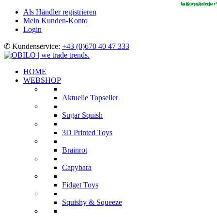
In Kürze lieferbar!
In Kürze lieferbar!
In Kürze lieferbar!
Sofort Lieferbar!
Als Händler registrieren
Mein Kunden-Konto
Login
✆ Kundenservice:
+43 (0)670 40 47 333
HOME
WEBSHOP
Aktuelle Topseller
Sugar Squish
3D Printed Toys
Brainrot
Capybara
Fidget Toys
Squishy & Squeeze