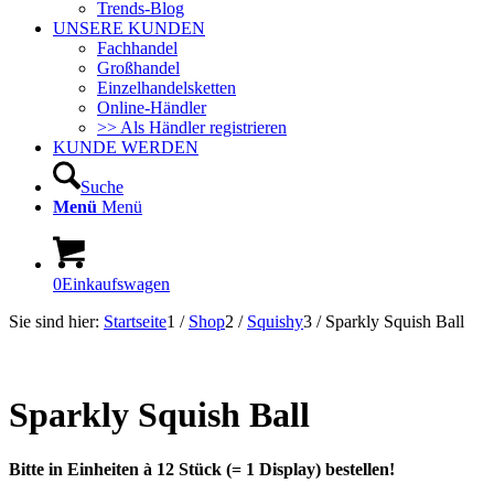
Trends-Blog
UNSERE KUNDEN
Fachhandel
Großhandel
Einzelhandelsketten
Online-Händler
>> Als Händler registrieren
KUNDE WERDEN
Suche
Menü
Menü
0
Einkaufswagen
Sie sind hier:
Startseite
1
/
Shop
2
/
Squishy
3
/
Sparkly Squish Ball
In Kürze lieferbar!
Sparkly Squish Ball
Bitte in Einheiten à 12 Stück (= 1 Display) bestellen!