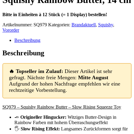
Bitte in Einheiten à 12 Stück (= 1 Display) bestellen!
Artikelnummer:
SQ979
Kategorien:
Brandaktuell
,
Squishy
,
Vororder
Beschreibung
Beschreibung
🔥 Topseller im Zulauf:
Dieser Artikel ist sehr
gefragt. Nächste freie Mengen:
Mitte August
Aufgrund der hohen Nachfrage empfehlen wir eine
rechtzeitige Vorbestellung.
SQ979 – Squishy Rainbow Butter – Slow Rising Squeeze Toy
🧈
Origineller Hingucker:
Witziges Butter-Design in
Rainbow Farben mit hohem Überraschungseffekt
🖐️
Slow Rising Effekt:
Langsames Zurückformen sorgt für