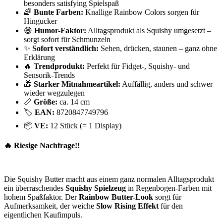
besonders satisfying Spielspaß
🌈
Bunte Farben:
Knallige Rainbow Colors sorgen für
Hingucker
😄
Humor-Faktor:
Alltagsprodukt als Squishy umgesetzt –
sorgt sofort für Schmunzeln
✨
Sofort verständlich:
Sehen, drücken, staunen – ganz ohne
Erklärung
🔥
Trendprodukt:
Perfekt für Fidget-, Squishy- und
Sensorik-Trends
🎁
Starker Mitnahmeartikel:
Auffällig, anders und schwer
wieder wegzulegen
📏
Größe:
ca. 14 cm
🏷️
EAN:
8720847749796
📦
VE:
12 Stück (= 1 Display)
🔥 Riesige Nachfrage!!
Die Squishy Butter macht aus einem ganz normalen Alltagsprodukt
ein überraschendes
Squishy Spielzeug
in Regenbogen-Farben mit
hohem Spaßfaktor. Der
Rainbow
Butter-Look
sorgt für
Aufmerksamkeit, der weiche
Slow Rising Effekt
für den
eigentlichen Kaufimpuls.