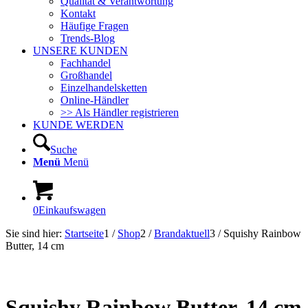
Qualität & Verantwortung
Kontakt
Häufige Fragen
Trends-Blog
UNSERE KUNDEN
Fachhandel
Großhandel
Einzelhandelsketten
Online-Händler
>> Als Händler registrieren
KUNDE WERDEN
Suche
Menü
Menü
0
Einkaufswagen
Sie sind hier:
Startseite
1
/
Shop
2
/
Brandaktuell
3
/
Squishy Rainbow
Butter, 14 cm
In Kürze lieferbar!
NEU!
Squishy Rainbow Butter, 14 cm