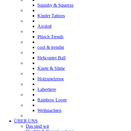
Squishy & Squeeze
Kinder Tattoos
Axolotl
Plüsch Trends
cool & trendig
Helicopter Ball
Knete & Slime
Holzspielzeug
Labertiere
Rainbow Loom
Weihnachten
ÜBER UNS
Das sind wir