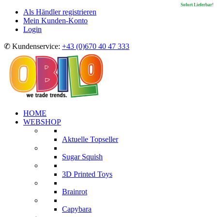
Sofort Lieferbar!
Sofort Lieferbar!
Sofort Lieferbar!
Sofort Lieferbar!
Als Händler registrieren
Mein Kunden-Konto
Login
✆ Kundenservice:
+43 (0)670 40 47 333
HOME
WEBSHOP
Aktuelle Topseller
Sugar Squish
3D Printed Toys
Brainrot
Capybara