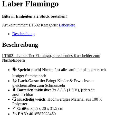
Laber Flamingo
Bitte in Einheiten à 2 Stück bestellen!
Artikelnummer:
LT502
Kategorie:
Labertiere
Beschreibung
Beschreibung
LT502 – Laber-Tier Flamingo, sprechendes Kuscheltier zum
Nachplappern
🗣️
Spricht nach!
Nimmt fast alles auf und plappert es mit
lustiger Stimme nach
😂
Lach-Garantie:
Bringt Kinder & Erwachsene
gleichermaßen zum Schmunzeln
🔋
Batterien inklusive:
3x AAA (1,5 V), jederzeit
austauschbar
🧸
Kuschelig weich:
Hochwertiges Material aus 100 %
Polyester
📏
Größe:
34,5 x 20 x 31,5 cm
🏷️
EAN:
4018587028450