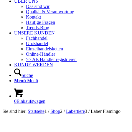
ÜBER UNS
Das sind wir
Qualität & Verantwortung
Kontakt
Häufige Fragen
Trends-Blog
UNSERE KUNDEN
Fachhandel
Großhandel
Einzelhandelsketten
Online-Händler
>> Als Händler registrieren
KUNDE WERDEN
Suche
Menü
Menü
0
Einkaufswagen
Sie sind hier:
Startseite
1
/
Shop
2
/
Labertiere
3
/
Laber Flamingo
Sofort Lieferbar!