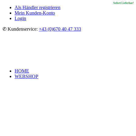
Sofort Lieferbar!
Sofort Lieferbar!
Sofort Lieferbar!
Sofort Lieferbar!
Als Händler registrieren
Mein Kunden-Konto
Login
✆ Kundenservice:
+43 (0)670 40 47 333
HOME
WEBSHOP