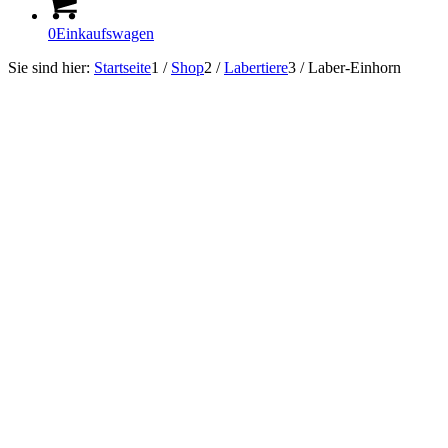
0
Einkaufswagen
Sie sind hier:
Startseite
1
/
Shop
2
/
Labertiere
3
/
Laber-Einhorn
Sofort Lieferbar!