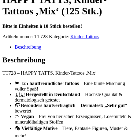
Tattoos ‚Mix‘ (125 Stk.)
Bitte in Einheiten à 10 Stück bestellen!
Artikelnummer:
TT728
Kategorie:
Kinder Tattoos
Beschreibung
Beschreibung
TT728 – HAPPY TATTS, Kinder-Tattoos ‚Mix‘
🌟
125 hautfreundliche Tattoos
– Eine bunte Mischung
voller Spaß!
🇩🇪
Hergestellt in Deutschland
– Höchste Qualität &
dermatologisch getestet
🧒
Besonders hautverträglich
–
Dermatest: „Sehr gut“
bewertet
🌱
Vegan
– Frei von tierischen Erzeugnissen, Lösemitteln &
mineralölhaltigen Stoffen
🎭
Vielfältige Motive
– Tiere, Fantasie-Figuren, Muster &
mehr!