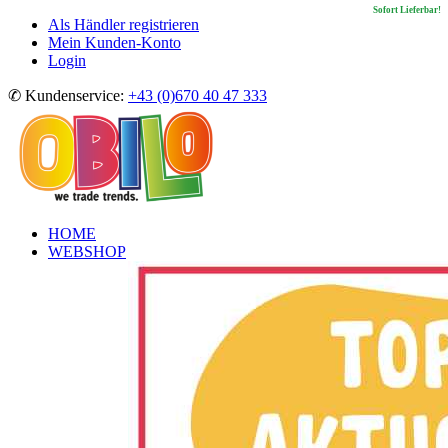
Sofort Lieferbar!
Sofort Lieferbar!
Sofort Lieferbar!
Als Händler registrieren
Mein Kunden-Konto
Login
✆ Kundenservice:
+43 (0)670 40 47 333
HOME
WEBSHOP