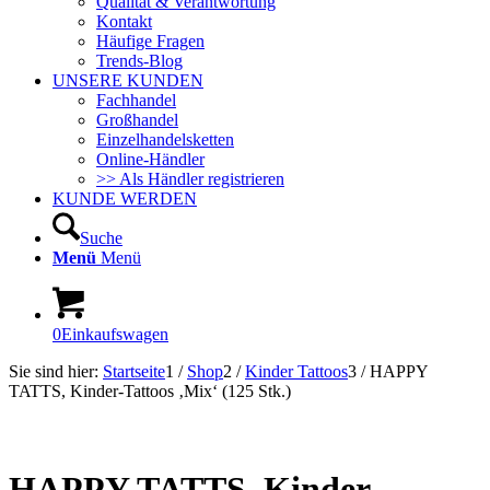
Qualität & Verantwortung
Kontakt
Häufige Fragen
Trends-Blog
UNSERE KUNDEN
Fachhandel
Großhandel
Einzelhandelsketten
Online-Händler
>> Als Händler registrieren
KUNDE WERDEN
Suche
Menü
Menü
0
Einkaufswagen
Sie sind hier:
Startseite
1
/
Shop
2
/
Kinder Tattoos
3
/
HAPPY
TATTS, Kinder-Tattoos ‚Mix‘ (125 Stk.)
Sofort Lieferbar!
TOPSELLER!
HAPPY TATTS, Kinder-