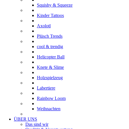
Squishy & Squeeze
Kinder Tattoos
Axolotl
Plüsch Trends
cool & trendig
Helicopter Ball
Knete & Slime
Holzspielzeug
Labertiere
Rainbow Loom
Weihnachten
ÜBER UNS
Das sind wir