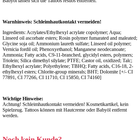
Babyöl lassen sich die Tattoos restlos entfernen.
Warnhinweis: Schleimhautkontakt vermeiden!
Ingredients: Acrylates/Ethylhexyl acrylate copolymer; Aqua;
Linseed oil ascorbate esters; Rosin polymer fumarated and maleated;
Glycine soja oil; Ammonium laureth sulfate; Linseed oil polymer;
Vernicia fordil oil; Phenoxyethanol; Manganese neodecanoate;
Ammonia; Fatty acids, C9-11-branched, glycidyl esters, polymers;
Triolein; Silica dimethyl silylate; PTFE; Castor oil, oxidized; Talc;
Ethylhexyl acrylate; Polyethylene; TBHQ; Fatty acids, C16-18, 2-
ethylhexyl esters; Chlorite-group minerals; BHT; Dolomite [+/- CI
77891, CI 77266, CI 11710, CI 15850, CI 74160]
Wichtige Hinweise:
Achtung! Schleimhautkontakt vermeiden! Kosmetikartikel, kein
Spielzeug. Tattoos können mit Hautcreme oder Babyöl entfernt
werden.
Noch kein Kunde?