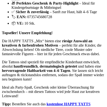
🎁
Perfektes Geschenk & Party-Highlight
– Ideal für
Kindergeburtstage & Mitbringsel
✅
Sicher & zuverlässig
– Sanft zur Haut, hält 4–6 Tage
🏷️
EAN:
0735745680728
📦
VE:
10 Stk.
Topseller! Unsere Empfehlung!
Die HAPPY TATTS „Mix“ bieten eine
riesige Auswahl an
kreativen & farbenfrohen Motiven
– perfekt für alle Kinder, die
Abwechslung lieben! Ob niedliche Tiere, coole Muster oder
fantasievolle Figuren – hier ist für jeden Geschmack etwas dabei.
Die Tattoos sind speziell für empfindliche Kinderhaut entwickelt,
absolut
hautfreundlich
,
dermatologisch getestet
und haben eine
hervorragende Haltbarkeit von 4–6 Tagen
. Sie lassen sich leicht
auftragen & rückstandslos entfernen, sodass der Spaß immer wieder
neu beginnen kann!
Ideal als Party-Spaß, Geschenk oder kleine Überraschung für
zwischendurch – mit diesen Tattoos wird jede Haut zur kreativen
Leinwand!
Tipp:
Bestellen Sie auch das
kostenlose HAPPY TATTS