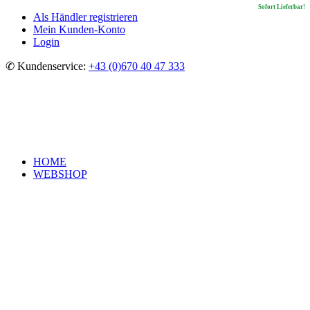
Sofort Lieferbar!
Sofort Lieferbar!
Sofort Lieferbar!
Sofort Lieferbar!
Als Händler registrieren
Mein Kunden-Konto
Login
✆ Kundenservice:
+43 (0)670 40 47 333
HOME
WEBSHOP