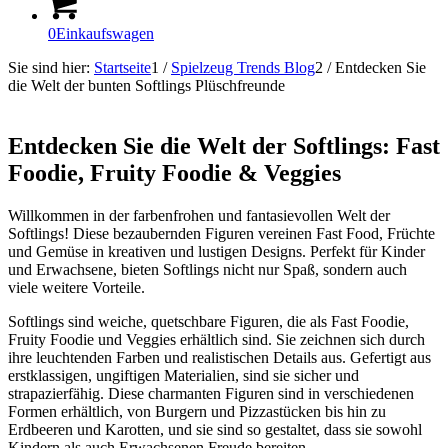
0
Einkaufswagen
Sie sind hier:
Startseite
1
/
Spielzeug Trends Blog
2
/
Entdecken Sie
die Welt der bunten Softlings Plüschfreunde
Entdecken Sie die Welt der Softlings: Fast
Foodie, Fruity Foodie & Veggies
Willkommen in der farbenfrohen und fantasievollen Welt der
Softlings! Diese bezaubernden Figuren vereinen Fast Food, Früchte
und Gemüse in kreativen und lustigen Designs. Perfekt für Kinder
und Erwachsene, bieten Softlings nicht nur Spaß, sondern auch
viele weitere Vorteile.
Softlings sind weiche, quetschbare Figuren, die als Fast Foodie,
Fruity Foodie und Veggies erhältlich sind. Sie zeichnen sich durch
ihre leuchtenden Farben und realistischen Details aus. Gefertigt aus
erstklassigen, ungiftigen Materialien, sind sie sicher und
strapazierfähig. Diese charmanten Figuren sind in verschiedenen
Formen erhältlich, von Burgern und Pizzastücken bis hin zu
Erdbeeren und Karotten, und sie sind so gestaltet, dass sie sowohl
Kindern als auch Erwachsenen Freude bereiten.