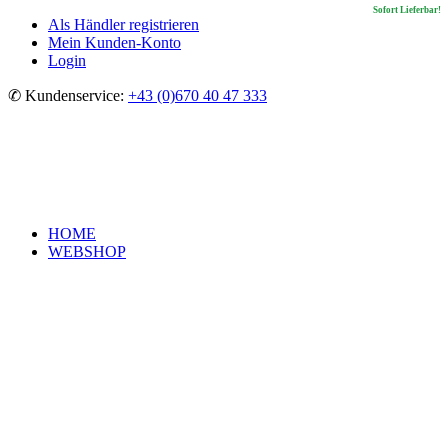
Sofort Lieferbar!
Sofort Lieferbar!
Sofort Lieferbar!
Sofort Lieferbar!
Sofort Lieferbar!
Sofort Lieferbar!
Sofort Lieferbar!
Sofort Lieferbar!
Sofort Lieferbar!
Als Händler registrieren
Mein Kunden-Konto
Login
✆ Kundenservice:
+43 (0)670 40 47 333
HOME
WEBSHOP