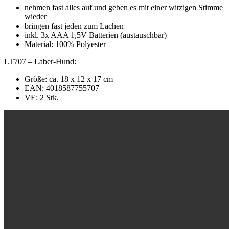
nehmen fast alles auf und geben es mit einer witzigen Stimme
wieder
bringen fast jeden zum Lachen
inkl. 3x AAA 1,5V Batterien (austauschbar)
Material: 100% Polyester
LT707 – Laber-Hund:
Größe: ca. 18 x 12 x 17 cm
EAN: 4018587755707
VE: 2 Stk.