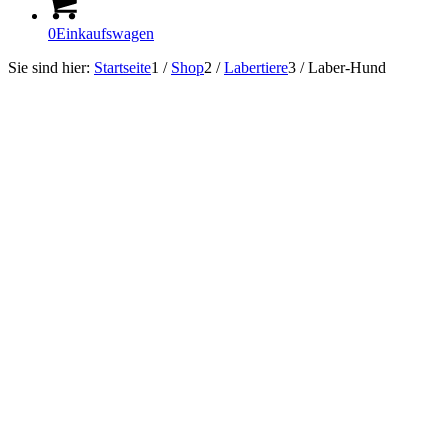
0
Einkaufswagen
Sie sind hier:
Startseite
1
/
Shop
2
/
Labertiere
3
/
Laber-Hund
Sofort Lieferbar!