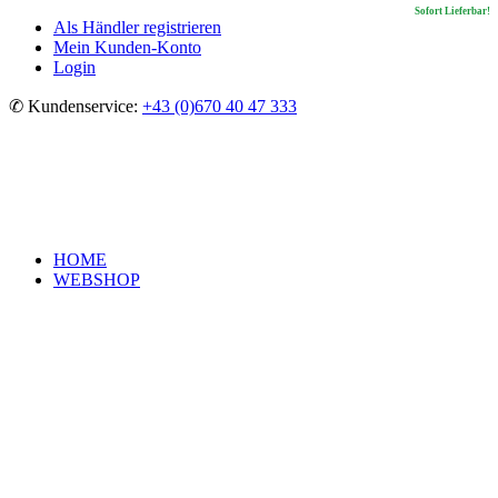
Sofort Lieferbar!
Sofort Lieferbar!
Sofort Lieferbar!
Sofort Lieferbar!
Als Händler registrieren
Mein Kunden-Konto
Login
✆ Kundenservice:
+43 (0)670 40 47 333
HOME
WEBSHOP