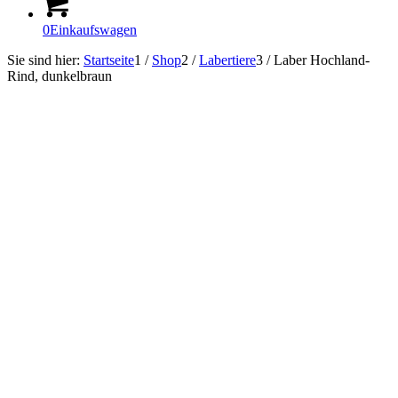
0
Einkaufswagen
Sie sind hier:
Startseite
1
/
Shop
2
/
Labertiere
3
/
Laber Hochland-
Rind, dunkelbraun
Sofort Lieferbar!