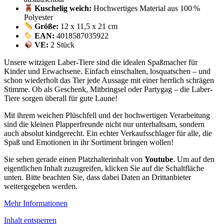
Kuschelig weich:
Hochwertiges Material aus 100 %
Polyester
Größe:
12 x 11,5 x 21 cm
EAN:
4018587035922
VE:
2 Stück
Unsere witzigen Laber-Tiere sind die idealen Spaßmacher für
Kinder und Erwachsene. Einfach einschalten, losquatschen – und
schon wiederholt das Tier jede Aussage mit einer herrlich schrägen
Stimme. Ob als Geschenk, Mitbringsel oder Partygag – die Laber-
Tiere sorgen überall für gute Laune!
Mit ihrem weichen Plüschfell und der hochwertigen Verarbeitung
sind die kleinen Plapperfreunde nicht nur unterhaltsam, sondern
auch absolut kindgerecht. Ein echter Verkaufsschlager für alle, die
Spaß und Emotionen in ihr Sortiment bringen wollen!
Sie sehen gerade einen Platzhalterinhalt von
Youtube
. Um auf den
eigentlichen Inhalt zuzugreifen, klicken Sie auf die Schaltfläche
unten. Bitte beachten Sie, dass dabei Daten an Drittanbieter
weitergegeben werden.
Mehr Informationen
Inhalt entsperren