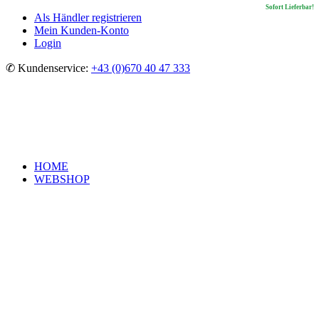
Sofort Lieferbar!
Sofort Lieferbar!
Sofort Lieferbar!
Sofort Lieferbar!
Als Händler registrieren
Mein Kunden-Konto
Login
✆ Kundenservice:
+43 (0)670 40 47 333
HOME
WEBSHOP