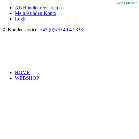
Sofort Lieferbar!
Sofort Lieferbar!
Sofort Lieferbar!
Sofort Lieferbar!
Als Händler registrieren
Mein Kunden-Konto
Login
✆ Kundenservice:
+43 (0)670 40 47 333
HOME
WEBSHOP