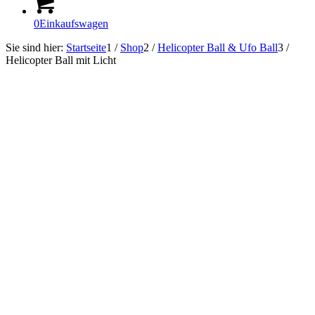
0
Einkaufswagen
Sie sind hier:
Startseite
1
/
Shop
2
/
Helicopter Ball & Ufo Ball
3
/
Helicopter Ball mit Licht
Sofort Lieferbar!