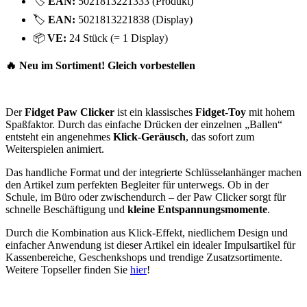
🏷️
EAN:
5021813221333 (Produkt)
🏷️
EAN:
5021813221838 (Display)
📦
VE:
24 Stück (= 1 Display)
🔥 Neu im Sortiment! Gleich vorbestellen
Der
Fidget Paw Clicker
ist ein klassisches
Fidget-Toy
mit hohem
Spaßfaktor. Durch das einfache Drücken der einzelnen „Ballen“
entsteht ein angenehmes
Klick-Geräusch
, das sofort zum
Weiterspielen animiert.
Das handliche Format und der integrierte Schlüsselanhänger machen
den Artikel zum perfekten Begleiter für unterwegs. Ob in der
Schule, im Büro oder zwischendurch – der Paw Clicker sorgt für
schnelle Beschäftigung und
kleine Entspannungsmomente
.
Durch die Kombination aus Klick-Effekt, niedlichem Design und
einfacher Anwendung ist dieser Artikel ein idealer Impulsartikel für
Kassenbereiche, Geschenkshops und trendige Zusatzsortimente.
Weitere Topseller finden Sie
hier
!