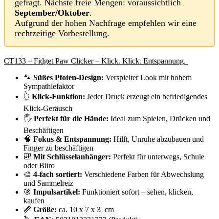
gefragt. Nächste freie Mengen: voraussichtlich
September/Oktober
.
Aufgrund der hohen Nachfrage empfehlen wir eine
rechtzeitige Vorbestellung.
CT133 – Fidget Paw Clicker – Klick. Klick. Entspannung.
🐾
Süßes Pfoten-Design:
Verspielter Look mit hohem
Sympathiefaktor
👆
Klick-Funktion:
Jeder Druck erzeugt ein befriedigendes
Klick-Geräusch
🖐️
Perfekt für die Hände:
Ideal zum Spielen, Drücken und
Beschäftigen
🧠
Fokus & Entspannung:
Hilft, Unruhe abzubauen und
Finger zu beschäftigen
🎒
Mit Schlüsselanhänger:
Perfekt für unterwegs, Schule
oder Büro
🎨
4-fach sortiert:
Verschiedene Farben für Abwechslung
und Sammelreiz
🎯
Impulsartikel:
Funktioniert sofort – sehen, klicken,
kaufen
📏
Größe:
ca. 10 x 7 x 3 cm