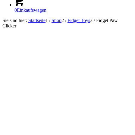
0
Einkaufswagen
Sie sind hier:
Startseite
1
/
Shop
2
/
Fidget Toys
3
/
Fidget Paw
Clicker
In Kürze lieferbar!