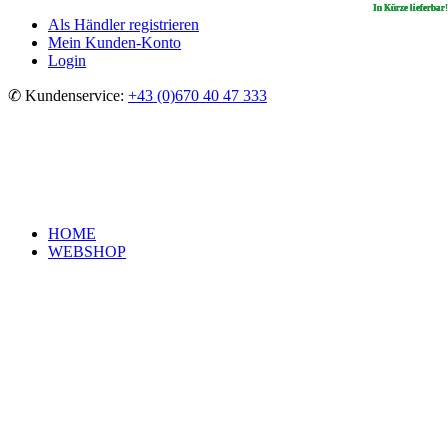
In Kürze lieferbar!
In Kürze lieferbar!
In Kürze lieferbar!
In Kürze lieferbar!
Als Händler registrieren
Mein Kunden-Konto
Login
✆ Kundenservice:
+43 (0)670 40 47 333
HOME
WEBSHOP