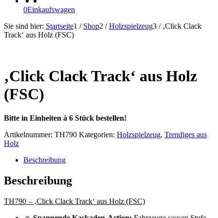
0
Einkaufswagen
Sie sind hier:
Startseite
1
/
Shop
2
/
Holzspielzeug
3
/
‚Click Clack
Track‘ aus Holz (FSC)
Sofort Lieferbar!
‚Click Clack Track‘ aus Holz
(FSC)
Bitte in Einheiten à 6 Stück bestellen!
Artikelnummer:
TH790
Kategorien:
Holzspielzeug
,
Trendiges aus
Holz
Beschreibung
Beschreibung
TH790 – ‚Click Clack Track‘ aus Holz (FSC)
🚗
Spannende Kaskaden-Action:
Fahrzeuge sausen Stufe